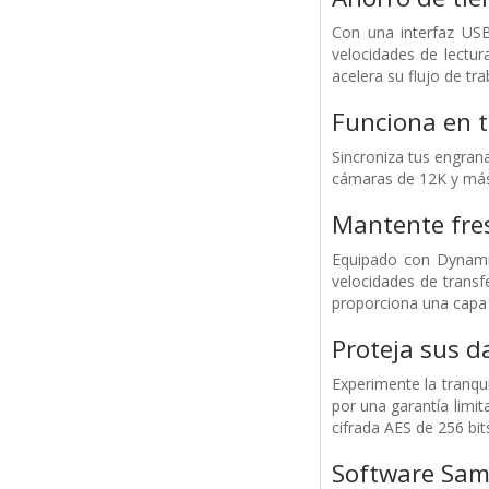
Con una interfaz USB
velocidades de lectu
acelera su flujo de tra
Funciona en t
Sincroniza tus engran
cámaras de 12K y más.
Mantente fres
Equipado con Dynamic
velocidades de transf
proporciona una capa a
Proteja sus d
Experimente la tranqu
por una garantía limi
cifrada AES de 256 bit
Software Sa