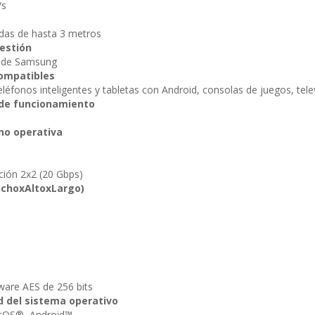
/s
ídas de hasta 3 metros
estión
 de Samsung
compatibles
teléfonos inteligentes y tabletas con Android, consolas de juegos, tel
de funcionamiento
no operativa
ión 2x2 (20 Gbps)
choxAltoxLargo)
ware AES de 256 bits
d del sistema operativo
OS®, Android™