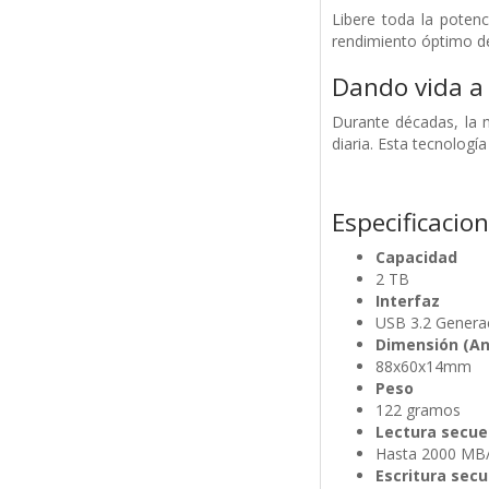
Libere toda la poten
rendimiento óptimo de 
Dando vida a 
Durante décadas, la
diaria. Esta tecnolog
Especificacio
Capacidad
2 TB
Interfaz
USB 3.2 Generac
Dimensión (An
88x60x14mm
Peso
122 gramos
Lectura secue
Hasta 2000 MB
Escritura secu