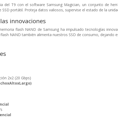
cia del T9 con el software Samsung Magician, un conjunto de herr
SSD portátil. Proteja datos valiosos, supervise el estado de la unida
las innovaciones
 memoria flash NAND de Samsung ha impulsado tecnologías innova
ía flash NAND también alimenta nuestros SSD de consumo, dejando es
nes
ión 2x2 (20 Gbps)
choxAltoxLargo)
ncial
/s
encial