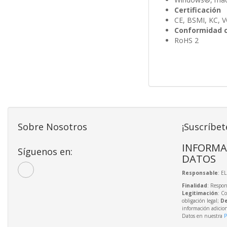
Certificación
CE, BSMI, KC, V
Conformidad c
RoHS 2
Sobre Nosotros
¡Suscríbet
INFORMA
Síguenos en:
DATOS
Responsable
: E
Finalidad
: Respon
Legitimación
: C
obligación legal;
De
información adicio
Datos en nuestra
P