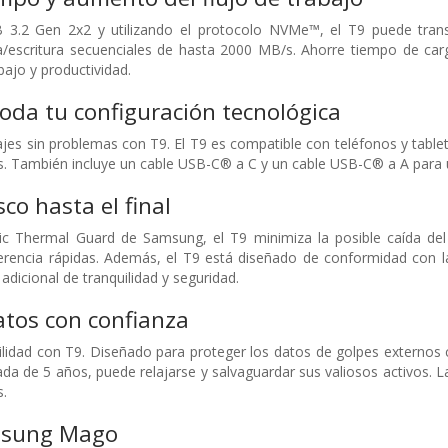
 3.2 Gen 2x2 y utilizando el protocolo NVMe™, el T9 puede tran
ra/escritura secuenciales de hasta 2000 MB/s. Ahorre tiempo de c
bajo y productividad.
oda tu configuración tecnológica
ajes sin problemas con T9. El T9 es compatible con teléfonos y ta
 También incluye un cable USB-C® a C y un cable USB-C® a A para un
co hasta el final
 Thermal Guard de Samsung, el T9 minimiza la posible caída del
erencia rápidas. Además, el T9 está diseñado de conformidad con l
dicional de tranquilidad y seguridad.
atos con confianza
ilidad con T9. Diseñado para proteger los datos de golpes externos 
tada de 5 años, puede relajarse y salvaguardar sus valiosos activos
s.
msung Mago