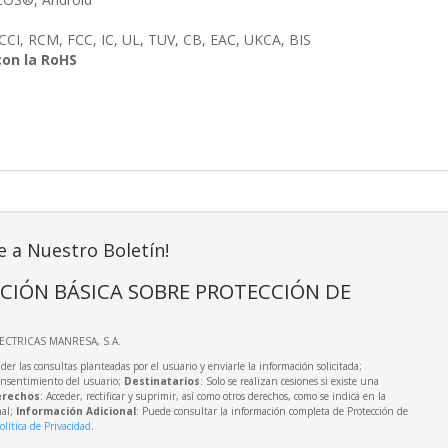
CCI, RCM, FCC, IC, UL, TUV, CB, EAC, UKCA, BIS
on la RoHS
e a Nuestro Boletín!
CIÓN BÁSICA SOBRE PROTECCIÓN DE
LECTRICAS MANRESA, S.A.
der las consultas planteadas por el usuario y enviarle la información solicitada;
onsentimiento del usuario;
Destinatarios
: Solo se realizan cesiones si existe una
rechos
: Acceder, rectificar y suprimir, así como otros derechos, como se indica en la
nal;
Información Adicional
: Puede consultar la información completa de Protección de
olítica de Privacidad
.