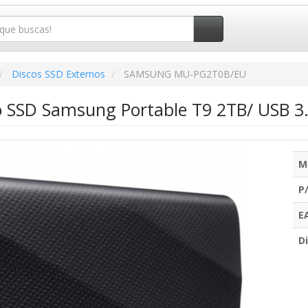
Discos SSD Externos
SAMSUNG MU-PG2T0B/EU
o SSD Samsung Portable T9 2TB/ USB 3
M
P
E
Di