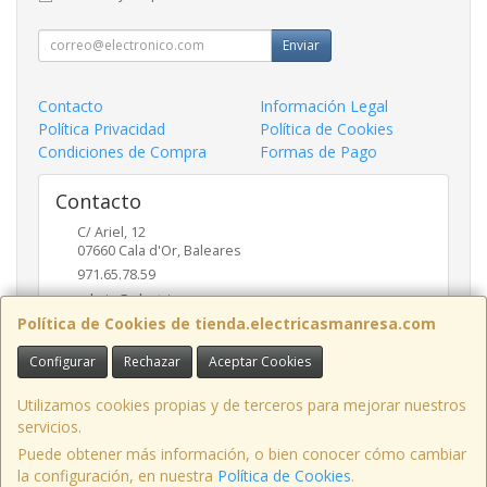
Enviar
Contacto
Información Legal
Política Privacidad
Política de Cookies
Condiciones de Compra
Formas de Pago
Contacto
C/ Ariel, 12
07660
Cala d'Or
,
Baleares
971.65.78.59
admin@electricasmanresa.com
Política de Cookies de tienda.electricasmanresa.com
Configurar
Rechazar
Aceptar Cookies
Horario
9:00 - 13:30 / 15:30 - 19:00
Utilizamos cookies propias y de terceros para mejorar nuestros
servicios.
Puede obtener más información, o bien conocer cómo cambiar
la configuración, en nuestra
Política de Cookies
.
, , , , España. - C.I.F.: A07111495 - Tfno: