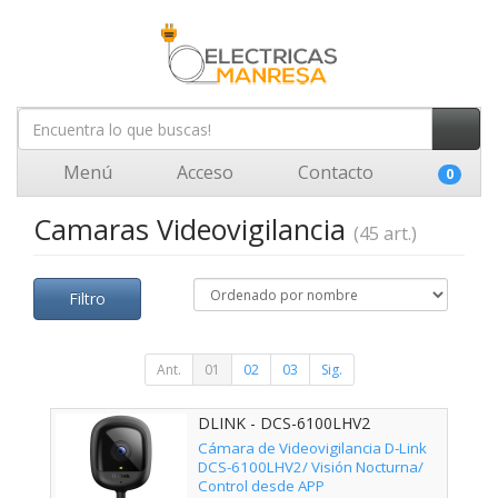
Menú
Acceso
Contacto
0
Camaras Videovigilancia
(45 art.)
Filtro
Ant.
01
02
03
Sig.
DLINK - DCS-6100LHV2
Cámara de Videovigilancia D-Link
DCS-6100LHV2/ Visión Nocturna/
Control desde APP