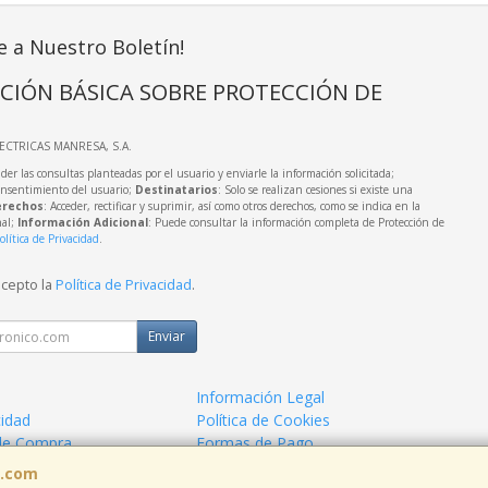
e a Nuestro Boletín!
CIÓN BÁSICA SOBRE PROTECCIÓN DE
LECTRICAS MANRESA, S.A.
der las consultas planteadas por el usuario y enviarle la información solicitada;
onsentimiento del usuario;
Destinatarios
: Solo se realizan cesiones si existe una
rechos
: Acceder, rectificar y suprimir, así como otros derechos, como se indica en la
nal;
Información Adicional
: Puede consultar la información completa de Protección de
olítica de Privacidad
.
acepto la
Política de Privacidad
.
Enviar
Información Legal
cidad
Política de Cookies
de Compra
Formas de Pago
a.com