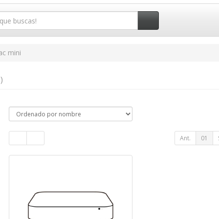
c mini
)
Ant.
01