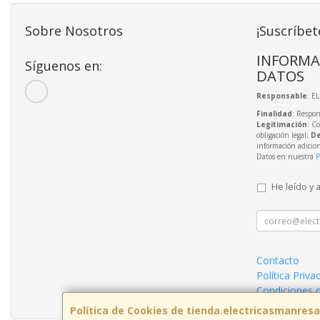
Sobre Nosotros
¡Suscríbet
INFORMA
Síguenos en:
DATOS
Responsable
: E
Finalidad
: Respon
Legitimación
: C
obligación legal;
De
información adicio
Datos en nuestra
P
He leído y 
Contacto
Política Priva
Condiciones 
Política de Cookies de tienda.electricasmanres