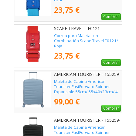
23,75 €
Comprar
SCAPE TRAVEL - E0121
Correa para Maleta con
Combinación Scape Travel E0121/
Roja
23,75 €
Comprar
AMERICAN TOURISTER - 155259-
1827
Maleta de Cabina American
Tourister FastForward Spinner
Expansible 55cm/ 55x40x23cm/ 4
Ruedas/ Azul
99,00 €
Comprar
AMERICAN TOURISTER - 155259-
361E
Maleta de Cabina American
Tourister FastForward Spinner