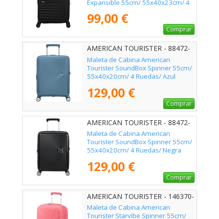
Expansible 55cm/ 55x40x23cm/ 4
Ruedas/ Negro
99,00 €
Comprar
AMERICAN TOURISTER - 88472-
E612
Maleta de Cabina American
Tourister SoundBox Spinner 55cm/
55x40x20cm/ 4 Ruedas/ Azul
Piedra
129,00 €
Comprar
AMERICAN TOURISTER - 88472-
1027
Maleta de Cabina American
Tourister SoundBox Spinner 55cm/
55x40x20cm/ 4 Ruedas/ Negra
129,00 €
Comprar
AMERICAN TOURISTER - 146370-
A039
Maleta de Cabina American
Tourister Starvibe Spinner 55cm/