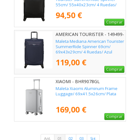
55cm/ 55x40x23cm/ 4 Ruedas/
Negra
94,50 €
Comprar
AMERICAN TOURISTER - 149499-
1596
Maleta Mediana American Tourister
SummerRide Spinner 69cm/
69x43x29cm/ 4 Ruedas/ Azul
Marino
119,00 €
Comprar
XIAOMI - BHR9078GL
Maleta Xiaomi Aluminum Frame
Luggage/ 69x41.5x26cm/ Plata
169,00 €
Comprar
Ant.
01
02
03
Sig.