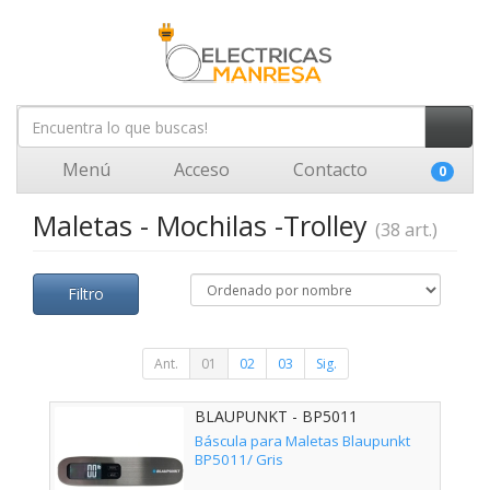
Menú
Acceso
Contacto
0
Maletas - Mochilas -Trolley
(38 art.)
Filtro
Ant.
01
02
03
Sig.
BLAUPUNKT - BP5011
Báscula para Maletas Blaupunkt
BP5011/ Gris