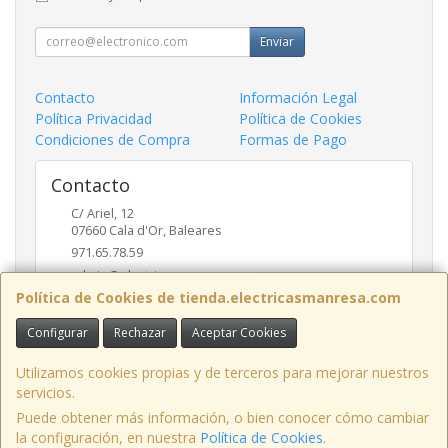
Enviar
Contacto
Información Legal
Política Privacidad
Política de Cookies
Condiciones de Compra
Formas de Pago
Contacto
C/ Ariel, 12
07660
Cala d'Or
,
Baleares
971.65.78.59
admin@electricasmanresa.com
Política de Cookies de tienda.electricasmanresa.com
Configurar
Rechazar
Aceptar Cookies
Horario
9:00 - 13:30 / 15:30 - 19:00
Utilizamos cookies propias y de terceros para mejorar nuestros
servicios.
Puede obtener más información, o bien conocer cómo cambiar
la configuración, en nuestra
Política de Cookies
.
, , , , España. - C.I.F.: A07111495 - Tfno: