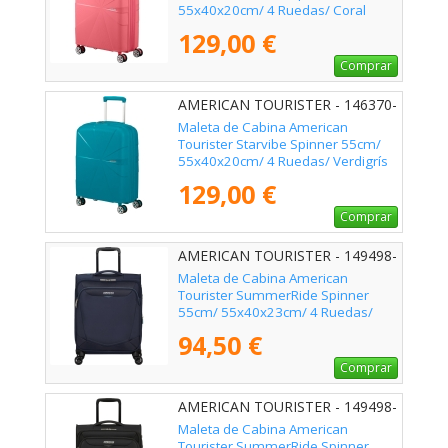
55x40x20cm/ 4 Ruedas/ Coral
129,00 €
Comprar
AMERICAN TOURISTER - 146370-
A029
Maleta de Cabina American
Tourister Starvibe Spinner 55cm/
55x40x20cm/ 4 Ruedas/ Verdigrís
129,00 €
Comprar
AMERICAN TOURISTER - 149498-
1596
Maleta de Cabina American
Tourister SummerRide Spinner
55cm/ 55x40x23cm/ 4 Ruedas/
Azul Marino
94,50 €
Comprar
AMERICAN TOURISTER - 149498-
1041
Maleta de Cabina American
Tourister SummerRide Spinner