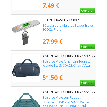
7,49 €
Comprar
SCAPE TRAVEL - EC002
Báscula para Maletas Scape Travel
EC002/ Plata
27,99 €
Comprar
AMERICAN TOURISTER - 159232-
1265
Bolsa de Viaje American Tourister
Wanderlite S/ 30x52x31cm/ Azul
51,50 €
Comprar
AMERICAN TOURISTER - 156132-
4828
Bolsa de Viaje con Ruedas
American Tourister City Racer S/
55x35x25cm/ 2 Ruedas/ Azul