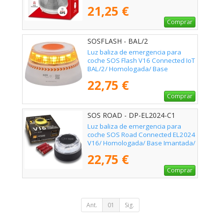
Imantada/ Geolocalizable/
21,25 €
Funciona a Pilas
Comprar
SOSFLASH - BAL/2
Luz baliza de emergencia para
coche SOS Flash V16 Connected IoT
BAL/2/ Homologada/ Base
Imantada/ Geolocalizable/
22,75 €
Funciona a Pilas
Comprar
SOS ROAD - DP-EL2024-C1
Luz baliza de emergencia para
coche SOS Road Connected EL2024
V16/ Homologada/ Base Imantada/
Geolocalizable/ Funciona a Pilas
22,75 €
Comprar
Ant.
01
Sig.