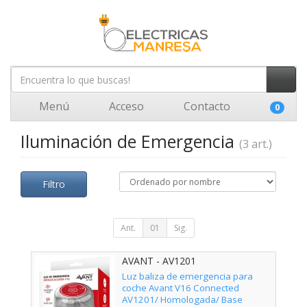
Menú
Acceso
Contacto
0
Iluminación de Emergencia
(3 art.)
Filtro
Ant.
01
Sig.
AVANT - AV1201
Luz baliza de emergencia para
coche Avant V16 Connected
AV1201/ Homologada/ Base