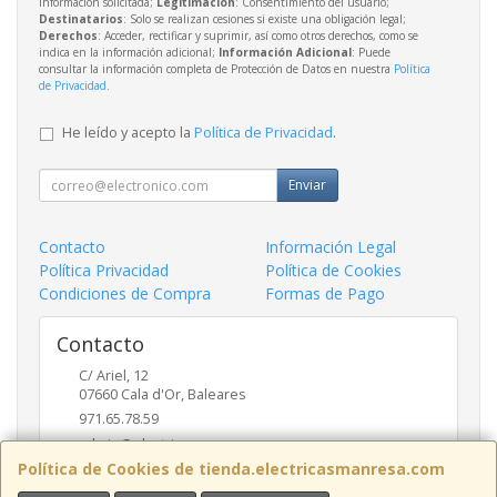
información solicitada;
Legitimación
: Consentimiento del usuario;
Destinatarios
: Solo se realizan cesiones si existe una obligación legal;
Derechos
: Acceder, rectificar y suprimir, así como otros derechos, como se
indica en la información adicional;
Información Adicional
: Puede
consultar la información completa de Protección de Datos en nuestra
Política
de Privacidad
.
He leído y acepto la
Política de Privacidad
.
Enviar
Contacto
Información Legal
Política Privacidad
Política de Cookies
Condiciones de Compra
Formas de Pago
Contacto
C/ Ariel, 12
07660
Cala d'Or
,
Baleares
971.65.78.59
admin@electricasmanresa.com
Política de Cookies de tienda.electricasmanresa.com