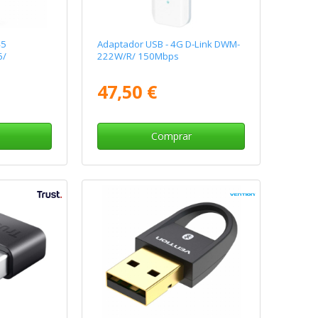
45
Adaptador USB - 4G D-Link DWM-
6/
222W/R/ 150Mbps
47,50 €
Comprar