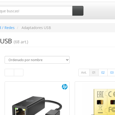
d / Redes
Adaptadores USB
 USB
(68 art.)
Ant.
01
02
03