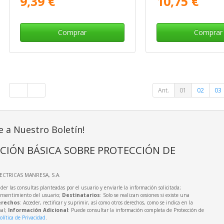
9,39 €
10,75 €
Comprar
Comprar
Ant.
01
02
03
e a Nuestro Boletín!
CIÓN BÁSICA SOBRE PROTECCIÓN DE
LECTRICAS MANRESA, S.A.
der las consultas planteadas por el usuario y enviarle la información solicitada;
onsentimiento del usuario;
Destinatarios
: Solo se realizan cesiones si existe una
rechos
: Acceder, rectificar y suprimir, así como otros derechos, como se indica en la
nal;
Información Adicional
: Puede consultar la información completa de Protección de
olítica de Privacidad
.