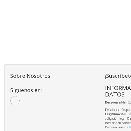
Sobre Nosotros
¡Suscríbet
INFORMA
Síguenos en:
DATOS
Responsable
: E
Finalidad
: Respon
Legitimación
: C
obligación legal;
De
información adicio
Datos en nuestra
P