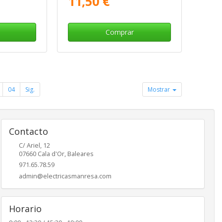
11,50 €
Comprar
04
Sig.
Mostrar
Contacto
C/ Ariel, 12
07660
Cala d'Or
,
Baleares
971.65.78.59
admin@electricasmanresa.com
Horario