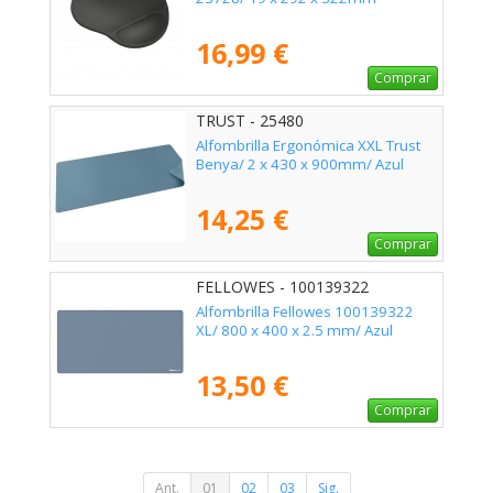
16,99 €
Comprar
TRUST - 25480
Alfombrilla Ergonómica XXL Trust
Benya/ 2 x 430 x 900mm/ Azul
14,25 €
Comprar
FELLOWES - 100139322
Alfombrilla Fellowes 100139322
XL/ 800 x 400 x 2.5 mm/ Azul
13,50 €
Comprar
Ant.
01
02
03
Sig.