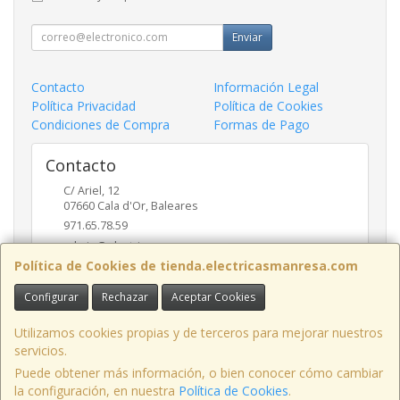
Enviar
Contacto
Información Legal
Política Privacidad
Política de Cookies
Condiciones de Compra
Formas de Pago
Contacto
C/ Ariel, 12
07660
Cala d'Or
,
Baleares
971.65.78.59
admin@electricasmanresa.com
Política de Cookies de tienda.electricasmanresa.com
Configurar
Rechazar
Aceptar Cookies
Horario
9:00 - 13:30 / 15:30 - 19:00
Utilizamos cookies propias y de terceros para mejorar nuestros
servicios.
Puede obtener más información, o bien conocer cómo cambiar
la configuración, en nuestra
Política de Cookies
.
, , , , España. - C.I.F.: A07111495 - Tfno: