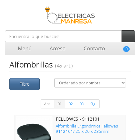
Menú
Acceso
Contacto
0
Alfombrillas
(45 art.)
Filtro
Ant.
01
02
03
Sig.
FELLOWES - 9112101
Alfombrilla Ergonómica Fellowes
9112101/ 25 x 20 x 235mm