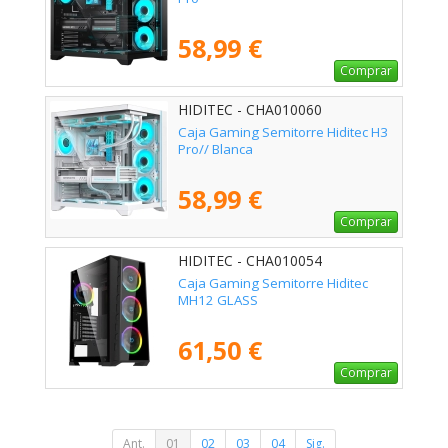
58,99 €
Comprar
HIDITEC - CHA010060
Caja Gaming Semitorre Hiditec H3
Pro// Blanca
58,99 €
Comprar
HIDITEC - CHA010054
Caja Gaming Semitorre Hiditec
MH12 GLASS
61,50 €
Comprar
Ant.
01
02
03
04
Sig.