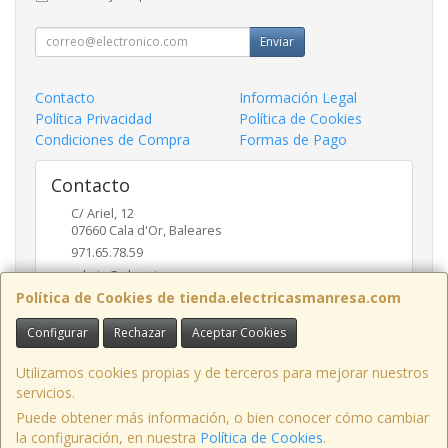
Enviar
Contacto
Información Legal
Política Privacidad
Política de Cookies
Condiciones de Compra
Formas de Pago
Contacto
C/ Ariel, 12
07660
Cala d'Or
,
Baleares
971.65.78.59
admin@electricasmanresa.com
Política de Cookies de tienda.electricasmanresa.com
Configurar
Rechazar
Aceptar Cookies
Horario
9:00 - 13:30 / 15:30 - 19:00
Utilizamos cookies propias y de terceros para mejorar nuestros
servicios.
Puede obtener más información, o bien conocer cómo cambiar
la configuración, en nuestra
Política de Cookies
.
, , , , España. - C.I.F.: A07111495 - Tfno: