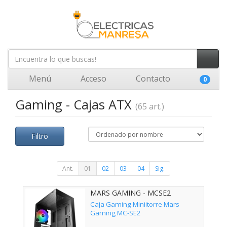
Menú
Acceso
Contacto
0
Gaming - Cajas ATX
(65 art.)
Filtro
Ant.
01
02
03
04
Sig.
MARS GAMING - MCSE2
Caja Gaming Miniitorre Mars
Gaming MC-SE2