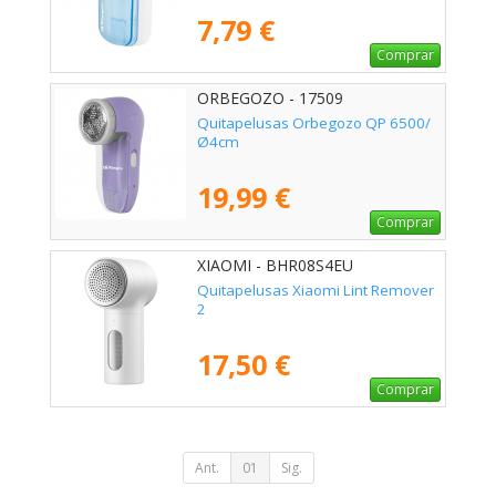
7,79 €
Comprar
ORBEGOZO - 17509
Quitapelusas Orbegozo QP 6500/
Ø4cm
19,99 €
Comprar
XIAOMI - BHR08S4EU
Quitapelusas Xiaomi Lint Remover
2
17,50 €
Comprar
Ant.
01
Sig.