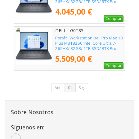
265HX/ 32GB/ 1TB SSD/ RTX Pro
2000 Blackwell/ 18"/ Win11 Pro
4.045,00 €
Comprar
DELL - G0T85
Portátil Workstation Dell Pro Max 18
Plus MB18250 Intel Core Ultra 7-
265HX/ 32GB/ 1TB SSD/ RTX Pro
3000 Blackwell/ 18"/ Win11 Pro
5.509,00 €
Comprar
Ant.
01
Sig.
Sobre Nosotros
Síguenos en: