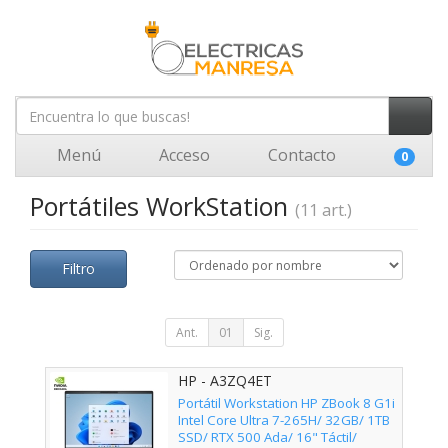
Menú
Acceso
Contacto
0
Portátiles WorkStation
(11 art.)
Filtro
Ant.
01
Sig.
HP - A3ZQ4ET
Portátil Workstation HP ZBook 8 G1i
Intel Core Ultra 7-265H/ 32GB/ 1TB
SSD/ RTX 500 Ada/ 16" Táctil/