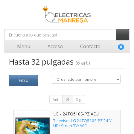
Menú
Acceso
Contacto
0
Hasta 32 pulgadas
(6 art.)
Filtro
Ant.
01
Sig.
LG - 24TQ510S-PZ.AEU
Televisor LG 24TQ510S-PZ 24"/
HD/ Smart TV/ WiFi