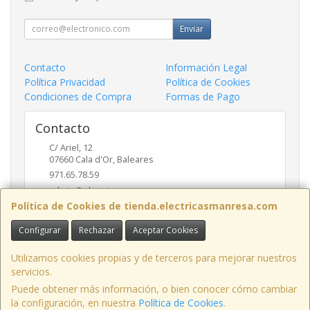
Enviar
Contacto
Información Legal
Política Privacidad
Política de Cookies
Condiciones de Compra
Formas de Pago
Contacto
C/ Ariel, 12
07660
Cala d'Or
,
Baleares
971.65.78.59
admin@electricasmanresa.com
Política de Cookies de tienda.electricasmanresa.com
Configurar
Rechazar
Aceptar Cookies
Horario
9:00 - 13:30 / 15:30 - 19:00
Utilizamos cookies propias y de terceros para mejorar nuestros
servicios.
Puede obtener más información, o bien conocer cómo cambiar
la configuración, en nuestra
Política de Cookies
.
, , , , España. - C.I.F.: A07111495 - Tfno: