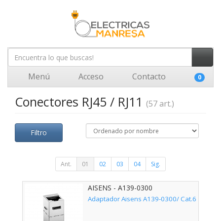
Menú
Acceso
Contacto
0
Conectores RJ45 / RJ11
(57 art.)
Filtro
Ant.
01
02
03
04
Sig.
AISENS - A139-0300
Adaptador Aisens A139-0300/ Cat.6