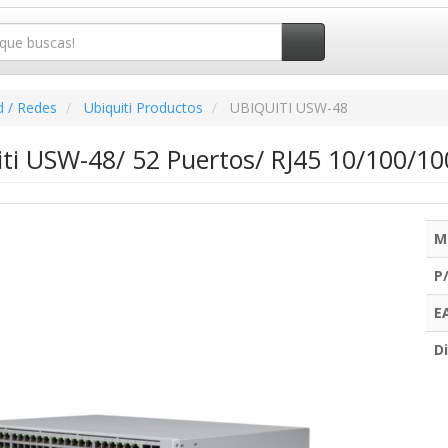
d / Redes
Ubiquiti Productos
UBIQUITI USW-48
iti USW-48/ 52 Puertos/ RJ45 10/100/10
M
P
E
Di