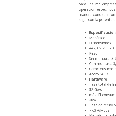
para una red empresa
operación específicos
manera concisa infor
lugar con la potente e
Especificacio
Mecánico
Dimensiones
442,4 x 285 x 4
Peso
Sin montura: 3,9 
Con montura: 3,9
Características 
Acero SGCC
Hardware
Tasa total de l
52 Gb/s
máx. El consum
40W
Tasa de reenví
77.376Mpps
Método de pot