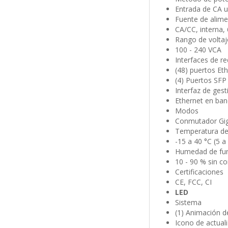
Entrada de CA u
Fuente de alim
CA/CC, interna,
Rango de volta
100 - 240 VCA
Interfaces de r
(48) puertos Et
(4) Puertos SFP
Interfaz de ges
Ethernet en ba
Modos
Conmutador Gig
Temperatura de
-15 a 40 °C (5 a
Humedad de fu
10 - 90 % sin c
Certificaciones
CE, FCC, CI
LED
Sistema
(1) Animación d
Icono de actual