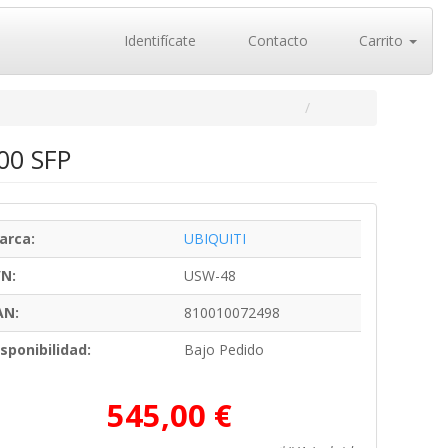
Identifícate
Contacto
Carrito
00 SFP
arca:
UBIQUITI
/N:
USW-48
AN:
810010072498
sponibilidad:
Bajo Pedido
545,00 €