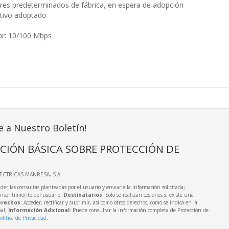
lores predeterminados de fábrica, en espera de adopción
sitivo adoptado
ar: 10/100 Mbps
e a Nuestro Boletín!
CIÓN BÁSICA SOBRE PROTECCIÓN DE
LECTRICAS MANRESA, S.A.
der las consultas planteadas por el usuario y enviarle la información solicitada;
onsentimiento del usuario;
Destinatarios
: Solo se realizan cesiones si existe una
rechos
: Acceder, rectificar y suprimir, así como otros derechos, como se indica en la
nal;
Información Adicional
: Puede consultar la información completa de Protección de
olítica de Privacidad
.