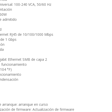
niversal: 100-240 VCA, 50/60 Hz
entación
 60W
je admitido
ed
hernet RJ45 de 10/100/1000 Mbps
 de 1 Gbps
tión
nda
abit Ethernet SMB de capa 2
 funcionamiento
 104 °F)
ncionamiento
ondensación
e arranque: arranque en curso
ización de firmware: Actualización de firmware