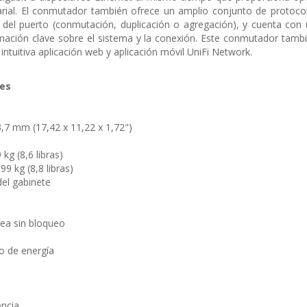
rial. El conmutador también ofrece un amplio conjunto de protoco
 del puerto (conmutación, duplicación o agregación), y cuenta con 
mación clave sobre el sistema y la conexión. Este conmutador tamb
 intuitiva aplicación web y aplicación móvil UniFi Network.
nes
3,7 mm (17,42 x 11,22 x 1,72")
kg (8,6 libras)
9 kg (8,8 libras)
del gabinete
ínea sin bloqueo
o de energía
o
encia