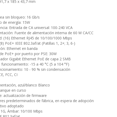
91,7 x 185 x 43,7 mm
nea sin bloqueo: 16 Gb/s
o de energía: 15W
cia: Entrada de CA universal: 100-240 VCA
ntación: Fuente de alimentación interna de 60 W CA/CC
ed: (16) Ethernet RJ45 de 10/100/1000 Mbps
8) PoE+ IEEE 802.3af/at (Patillas 1, 2+; 3, 6-)
tión: Ethernet en banda
de PoE+ por puerto por PSE: 30W
dor Gigabit Ethernet PoE de capa 2 SMB
funcionamiento: -15 a 40 °C (5 a 104 °F)
cionamiento: 10 - 90 % sin condensación
CE, FCC, CI
imentación, azul/blanco Blanco
rranque en curso
e: actualización de firmware
lores predeterminados de fábrica, en espera de adopción
sitivo adoptado
: 1G, Ámbar: 10/100 Mbps
E 802.3af/at