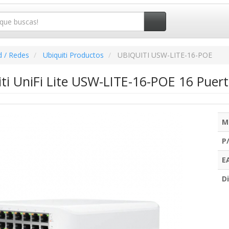
d / Redes
Ubiquiti Productos
UBIQUITI USW-LITE-16-POE
ti UniFi Lite USW-LITE-16-POE 16 Puer
M
P
E
Di