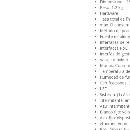
Dimensiones: 1
Peso: 1,2 kg
Hardware
Tasa total de lí
máx. El consum
Método de poten
Fuente de alime
Interfaces de r
Interfaces PoE: (
Interfaz de ges
Vataje máximo 
Modos: Conmuta
Temperatura de 
Humedad de fun
Certifcaciones: 
LED
Sistema: (1) Al
intermitente: a
Azul intermitent
Blanco fijo: va
Azul fijo: dispo
ethernet: Verde
PoE: Ámbar: IEE