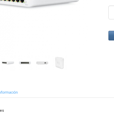
nformación
nes