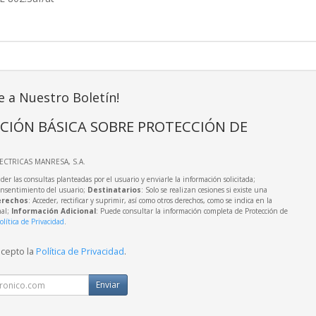
e a Nuestro Boletín!
CIÓN BÁSICA SOBRE PROTECCIÓN DE
LECTRICAS MANRESA, S.A.
der las consultas planteadas por el usuario y enviarle la información solicitada;
onsentimiento del usuario;
Destinatarios
: Solo se realizan cesiones si existe una
rechos
: Acceder, rectificar y suprimir, así como otros derechos, como se indica en la
nal;
Información Adicional
: Puede consultar la información completa de Protección de
olítica de Privacidad
.
acepto la
Política de Privacidad
.
Enviar