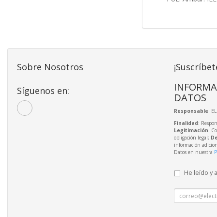
Sobre Nosotros
¡Suscríbet
INFORMA
Síguenos en:
DATOS
Responsable
: E
Finalidad
: Respon
Legitimación
: C
obligación legal;
De
información adicio
Datos en nuestra
P
He leído y 