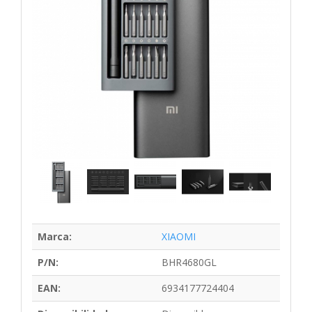
Marca:
XIAOMI
P/N:
BHR4680GL
EAN:
6934177724404