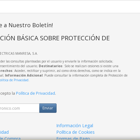
e a Nuestro Boletín!
CIÓN BÁSICA SOBRE PROTECCIÓN DE
LECTRICAS MANRESA, S.A.
der las consultas planteadas por el usuario y enviarle la información solicitada;
onsentimiento del usuario;
Destinatarios
: Solo se realizan cesiones si existe una
rechos
: Acceder, rectificar y suprimir, así como otros derechos, como se indica en la
nal;
Información Adicional
: Puede consultar la información completa de Protección de
olítica de Privacidad
.
acepto la
Política de Privacidad
.
Enviar
Información Legal
cidad
Política de Cookies
de Compra
Formas de Pago