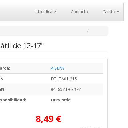
Identifícate
Contacto
Carrito
til de 12-17"
arca:
AISENS
/N:
DTLTA01-215
AN:
8436574709377
sponibilidad:
Disponible
8,49 €