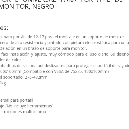
 MONITOR, NEGRO
nes:
al para portátil de 12-17 para el montaje en un soporte de monitor
ero de alta resistencia y pintado con pintura electrostática para un 
nstalación en un brazo de soporte para monitor.
ácil instalación y ajuste, muy cómodo para el uso diario. Su diseño 
or de calor
adillas de silicona antideslizantes para proteger el portátil de rayad
100x100mm (Compatible con VESA de 75x75, 100x100mm)
til soportado: 276-472mm
9kg
ersal para portátil
aje (No incluye herramientas)
nstrucciones multi idioma