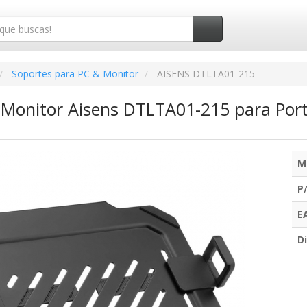
Soportes para PC & Monitor
AISENS DTLTA01-215
 Monitor Aisens DTLTA01-215 para Portá
M
P
E
Di