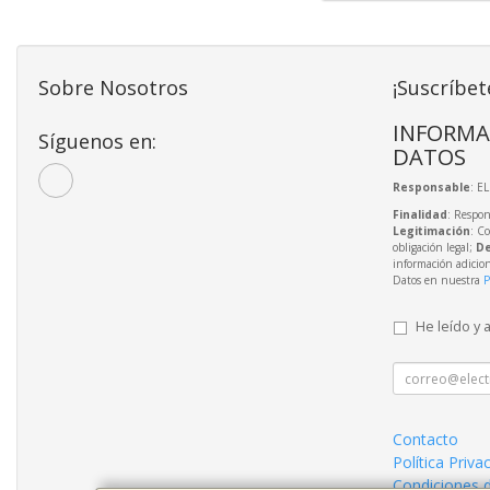
Sobre Nosotros
¡Suscríbet
INFORMA
Síguenos en:
DATOS
Responsable
: E
Finalidad
: Respon
Legitimación
: C
obligación legal;
De
información adicio
Datos en nuestra
P
He leído y 
Contacto
Política Priva
Condiciones 