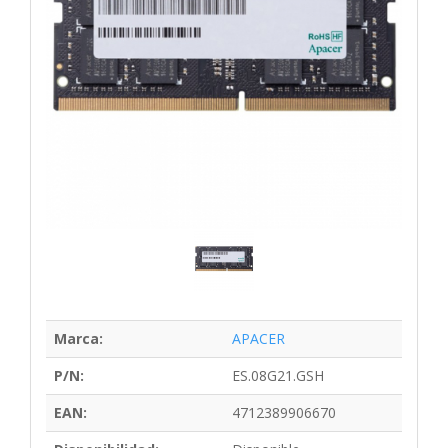
Marca:
APACER
P/N:
ES.08G21.GSH
EAN:
4712389906670