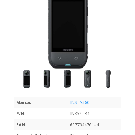
Marca:
INSTA360
P/N:
INX5STB1
EAN:
6977644761441