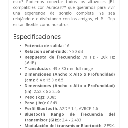
esto? Podemos conectar todos los altavoces JBL
compatibles con Auracast™ que queramos para vivir
una experiencia de sonido completa. Ya sea
relajándote o disfrutando con los amigos, el JBL Grip
es tan flexible como nosotros.
Especificaciones
Potencia de salida:
16
Relación señal-ruido:
> 80 dB
Respuesta de frecuencia:
70 Hz - 20k Hz
(-6dB)
Transductor:
43 x 80 mm full range
Dimensiones (Ancho x Alto x Profundidad)
(cm):
6.4 x 15.3 x 6.5
Dimensiones (Ancho x Alto x Profundidad)
(in):
2.52 x 6 x 2.56
Peso (kg):
0.385
Peso (lbs):
0.849
Perfil Bluetooth:
A2DP 1.4, AVRCP 1.6
Bluetooth Rango de frecuencia del
transmisor (GHz):
2.4 - 2.483
Modulación del transmisor Bluetooth:
GFSK,