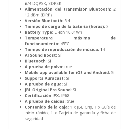
π/4 DQPSK, 8DPSK
Alimentación del transmisor Bluetooth:
≤
12 dBm (EIRP)
Versión Bluetooth:
5.4
Tiempo de carga de la batería (horas):
3
Battery Type:
Li-ion 10.01Wh
Temperatura máxima de
funcionamiento:
45°C
Tiempo de reproducción de música:
14
AI Sound Boost:
Sí
Bluetooth:
Sí
A prueba de polvo:
true
Mobile app available for iOS and Android:
Sí
Supports Auracast:
Sí
A prueba de agua:
Sí
JBL Original Pro Sound:
Sí
Certificación IPX:
IP68
A prueba de caídas:
true
Contenido de la caja:
1 x JBL Grip,
1 x Guía de
inicio rápido,
1 x Tarjeta de garantía y ficha de
seguridad