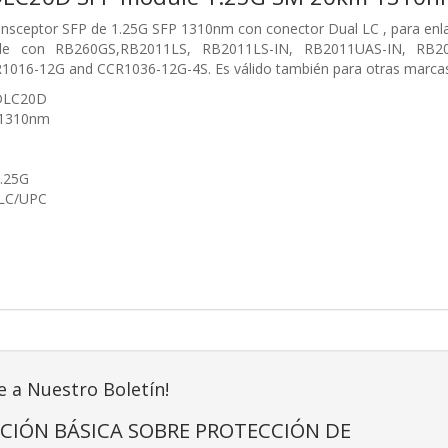
ansceptor SFP de 1.25G SFP 1310nm con conector Dual LC , para 
ble con RB260GS,RB2011LS, RB2011LS-IN, RB2011UAS-IN, RB
016-12G and CCR1036-12G-4S. Es válido también para otras marca
1DLC20D
 1310nm
M
1.25G
 LC/UPC
e a Nuestro Boletín!
CIÓN BÁSICA SOBRE PROTECCIÓN DE