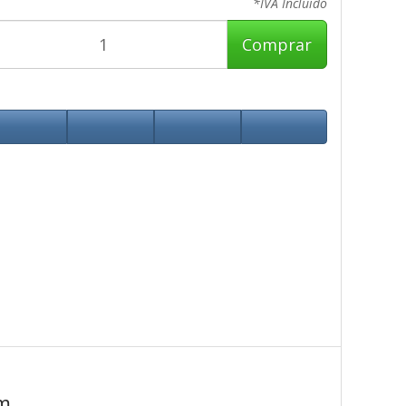
*IVA Incluido
Comprar
m