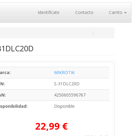
Identifícate
Contacto
Carrito
S-31DLC20D
arca:
MIKROTIK
/N:
S-31DLC20D
AN:
4250605596767
sponibilidad:
Disponible
22,99 €