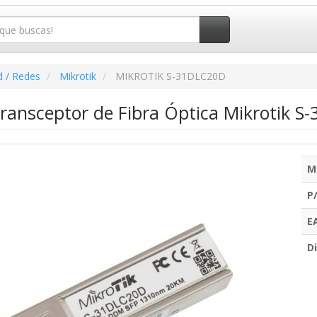
d / Redes
Mikrotik
MIKROTIK S-31DLC20D
ransceptor de Fibra Óptica Mikrotik 
M
P
E
Di