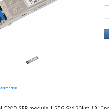
nformación
1DLC20D SFP module 1.25G SM 20km 1310n