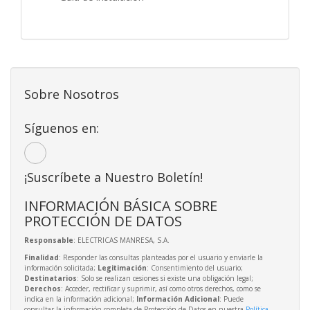
Sobre Nosotros
Síguenos en:
¡Suscríbete a Nuestro Boletín!
INFORMACIÓN BÁSICA SOBRE
PROTECCIÓN DE DATOS
Responsable
: ELECTRICAS MANRESA, S.A.
Finalidad
: Responder las consultas planteadas por el usuario y enviarle la
información solicitada;
Legitimación
: Consentimiento del usuario;
Destinatarios
: Solo se realizan cesiones si existe una obligación legal;
Derechos
: Acceder, rectificar y suprimir, así como otros derechos, como se
indica en la información adicional;
Información Adicional
: Puede
consultar la información completa de Protección de Datos en nuestra
Política