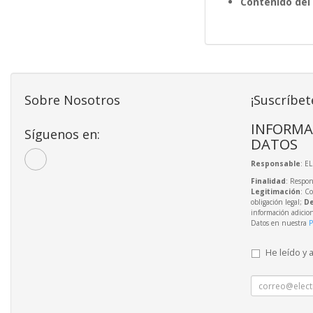
Contenido del
Sobre Nosotros
¡Suscríbet
INFORMA
Síguenos en:
DATOS
Responsable
: E
Finalidad
: Respon
Legitimación
: C
obligación legal;
De
información adicio
Datos en nuestra
P
He leído y 