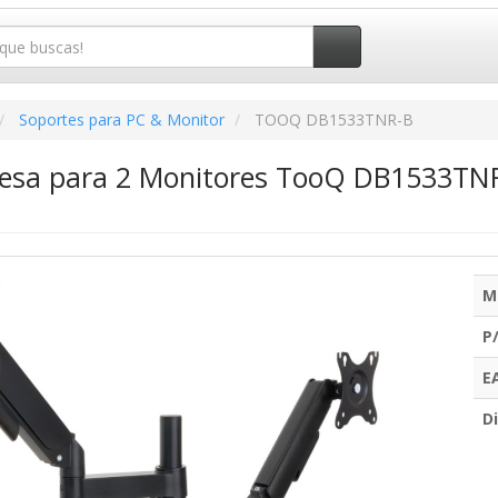
Soportes para PC & Monitor
TOOQ DB1533TNR-B
esa para 2 Monitores TooQ DB1533TNR-B
M
P
E
Di