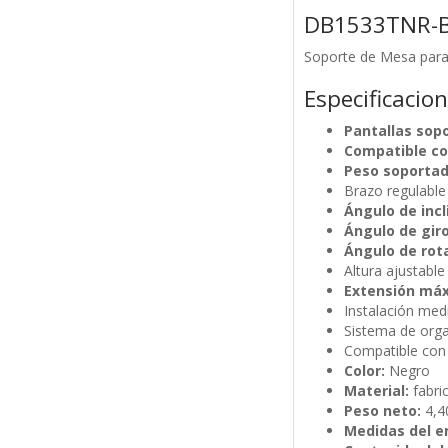
DB1533TNR-
Soporte de Mesa para 
Especificacio
Pantallas sop
Compatible co
Peso soportad
Brazo regulable
Ángulo de incl
Ángulo de giro
Ángulo de rot
Altura ajustabl
Extensión máx
Instalación med
Sistema de orga
Compatible con 
Color:
Negro
Material:
fabri
Peso neto:
4,4
Medidas del e