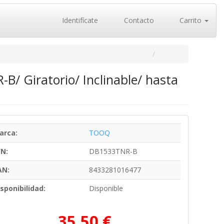
Identifícate
Contacto
Carrito
/ Giratorio/ Inclinable/ hasta
arca:
TOOQ
/N:
DB1533TNR-B
AN:
8433281016477
sponibilidad:
Disponible
35,50 €