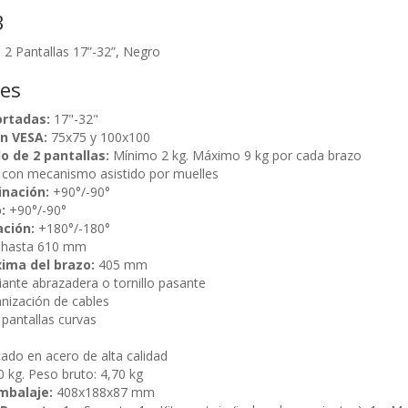
B
2 Pantallas 17”-32”, Negro
nes
ortadas:
17"-32"
n VESA:
75x75 y 100x100
o de 2 pantallas:
Mínimo 2 kg. Máximo 9 kg por cada brazo
 con mecanismo asistido por muelles
inación:
+90°/-90°
:
+90°/-90°
ación:
+180°/-180°
e hasta 610 mm
ima del brazo:
405 mm
iante abrazadera o tornillo pasante
nización de cables
pantallas curvas
cado en acero de alta calidad
0 kg. Peso bruto: 4,70 kg
mbalaje:
408x188x87 mm