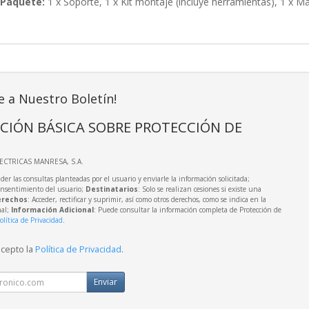
 Paquete:
1 x Soporte,
1 x Kit montaje (incluye herramientas),
1 x Ma
e a Nuestro Boletín!
CIÓN BÁSICA SOBRE PROTECCIÓN DE
LECTRICAS MANRESA, S.A.
der las consultas planteadas por el usuario y enviarle la información solicitada;
onsentimiento del usuario;
Destinatarios
: Solo se realizan cesiones si existe una
rechos
: Acceder, rectificar y suprimir, así como otros derechos, como se indica en la
nal;
Información Adicional
: Puede consultar la información completa de Protección de
olítica de Privacidad
.
acepto la
Política de Privacidad
.
Enviar