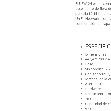
El USW-24 es un conmu
ascendente de fibra d
pantalla táctil muest
UniFi Network con s
conmutación de capa 2
ESPECIFI
Dimensiones
442,4 x 200 x 43
Peso
Sin soporte: 2,70
Con soporte: 2,7
Material de la c
Acero SGCC
Hardware
Rendimiento tot
26 Gbps
Capacidad de 
52 Gbps