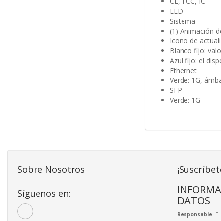
CE, FCC, IC
LED
Sistema
(1) Animación d
Icono de actual
Blanco fijo: va
Azul fijo: el di
Ethernet
Verde: 1G, ámb
SFP
Verde: 1G
Sobre Nosotros
¡Suscríbet
INFORMA
Síguenos en:
DATOS
Responsable
: E