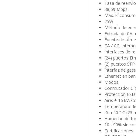
Tasa de reenví
38,69 Mpps
Max. El consum
25W
Método de ene
Entrada de CA u
Fuente de alim
CA / CC, intern
Interfaces de r
(24) puertos Et
(2) puertos SFP
Interfaz de ges
Ethernet en ba
Modos
Conmutador Gig
Protección ESD
Aire: ± 16 kV, C
Temperatura de
-5 a 40 ° C (23 a
Humedad de fu
10 - 90% sin co
Certificaciones