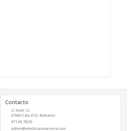
Contacto
C/ Ariel, 12
07660
Cala d'Or
,
Baleares
971.65.78.59
admin@electricasmanresa.com