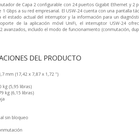
tador de Capa 2 configurable con 24 puertos Gigabit Ethernet y 2 p
e 1 Gbps a su red empresarial. El USW-24 cuenta con una pantalla táct
ra el estado actual del interruptor y la información para un diagnóst
oporte de la aplicación móvil UniFi, el interruptor USW-24 ofr
 avanzados, incluido el modo de funcionamiento (conmutación, dupl
CACIONES DEL PRODUCTO
,7 mm (17,42 x 7,87 x 1,72 ")
 kg (5,95 libras)
9 kg (6,15 libras)
aja
al sin bloqueo
conmutación