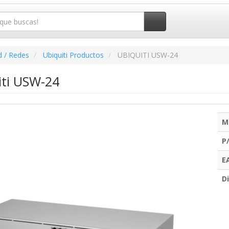
d / Redes
Ubiquiti Productos
UBIQUITI USW-24
iti USW-24
M
P
E
Di