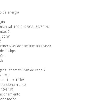
o
o de energía
rgía
niversal: 100-240 VCA, 50/60 Hz
entación
o, 36 W
ed
hernet RJ45 de 10/100/1000 Mbps
 de 1 Gbps
tión
nda
abit Ethernet SMB de capa 2
 / EMP
ontacto: ± 12 kV
 funcionamiento
 104 ° F)
ncionamiento
ndensación