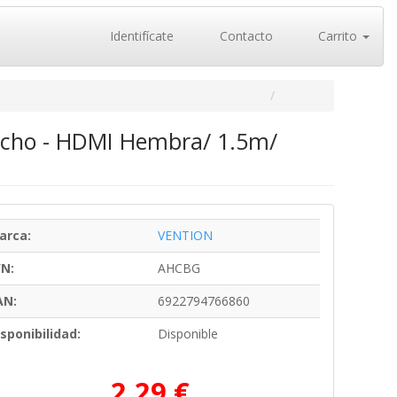
Identifícate
Contacto
Carrito
cho - HDMI Hembra/ 1.5m/
arca:
VENTION
/N:
AHCBG
AN:
6922794766860
sponibilidad:
Disponible
2,29 €