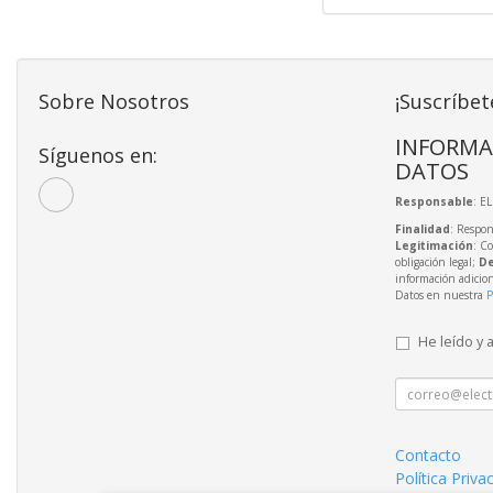
Sobre Nosotros
¡Suscríbet
INFORMA
Síguenos en:
DATOS
Responsable
: E
Finalidad
: Respon
Legitimación
: C
obligación legal;
De
información adicio
Datos en nuestra
P
He leído y 
Contacto
Política Priva