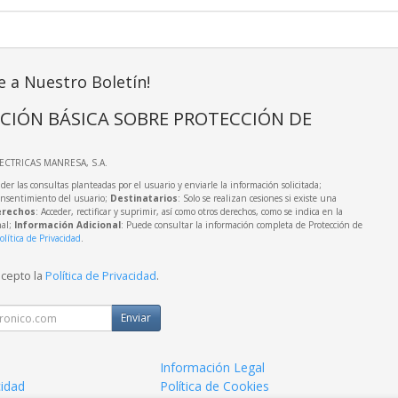
e a Nuestro Boletín!
CIÓN BÁSICA SOBRE PROTECCIÓN DE
LECTRICAS MANRESA, S.A.
der las consultas planteadas por el usuario y enviarle la información solicitada;
onsentimiento del usuario;
Destinatarios
: Solo se realizan cesiones si existe una
rechos
: Acceder, rectificar y suprimir, así como otros derechos, como se indica en la
nal;
Información Adicional
: Puede consultar la información completa de Protección de
olítica de Privacidad
.
acepto la
Política de Privacidad
.
Enviar
Información Legal
cidad
Política de Cookies