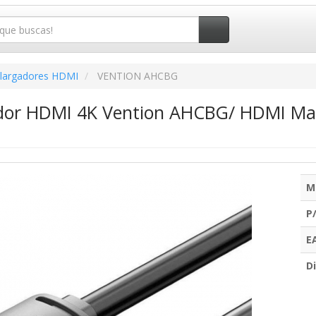
largadores HDMI
VENTION AHCBG
ador HDMI 4K Vention AHCBG/ HDMI Ma
M
P
E
Di