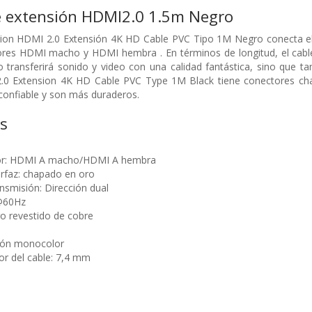
e extensión HDMI2.0 1.5m Negro
ntion HDMI 2.0 Extensión 4K HD Cable PVC Tipo 1M Negro conecta el
res HDMI macho y HDMI hembra . En términos de longitud, el cable 
 transferirá sonido y video con una calidad fantástica, sino que ta
.0 Extension 4K HD Cable PVC Type 1M Black tiene conectores ch
confiable y son más duraderos.
as
tor: HDMI A macho/HDMI A hembra
erfaz: chapado en oro
nsmisión: Dirección dual
@60Hz
o revestido de cobre
ción monocolor
or del cable: 7,4 mm