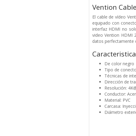
Vention Cabl
El cable de vídeo Ve
equipado con conecto
interfaz HDMI no solo
video Vention HDMI 2
datos perfectamente 
Caracteristic
De color negro
Tipo de conec
Técnicas de int
Dirección de tra
Resolución: 4K
Conductor: Acer
Material: PVC
Carcasa: Inyec
Diámetro exteri