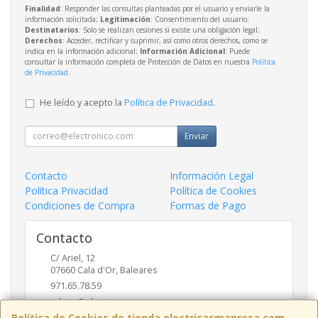
Finalidad
: Responder las consultas planteadas por el usuario y enviarle la
información solicitada;
Legitimación
: Consentimiento del usuario;
Destinatarios
: Solo se realizan cesiones si existe una obligación legal;
Derechos
: Acceder, rectificar y suprimir, así como otros derechos, como se
indica en la información adicional;
Información Adicional
: Puede
consultar la información completa de Protección de Datos en nuestra
Política
de Privacidad
.
He leído y acepto la
Política de Privacidad
.
Enviar
Contacto
Información Legal
Política Privacidad
Política de Cookies
Condiciones de Compra
Formas de Pago
Contacto
C/ Ariel, 12
07660
Cala d'Or
,
Baleares
971.65.78.59
admin@electricasmanresa.com
Política de Cookies de tienda.electricasmanresa.com