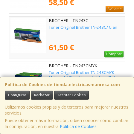
58,50 €
Avísame
BROTHER - TN243C
Tóner Original Brother TN-243C/ Cian
61,50 €
Comprar
BROTHER - TN243CMYK
Tóner Original Brother TN-243CMYK
Multipack/ Cian/ Magenta/ Amarillo/
Negro
Política de Cookies de tienda.electricasmanresa.com
215,00 €
Configurar
Rechazar
Aceptar Cookies
Comprar
Utilizamos cookies propias y de terceros para mejorar nuestros
BROTHER - TN243M
servicios.
Tóner Original Brother TN-243M/
Puede obtener más información, o bien conocer cómo cambiar
Magenta
la configuración, en nuestra
Política de Cookies
.