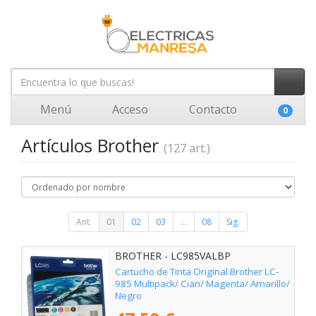
Menú
Acceso
Contacto
0
Artículos Brother
(127 art.)
Ant.
01
02
03
...
08
Sig.
BROTHER - LC985VALBP
Cartucho de Tinta Original Brother LC-
985 Multipack/ Cian/ Magenta/ Amarillo/
Negro