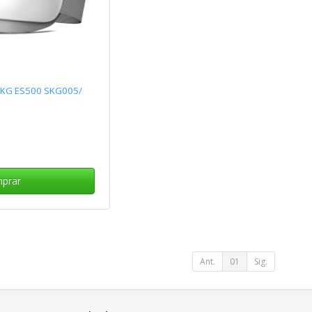
SKG ES500 SKG005/
prar
Ant.
01
Sig.