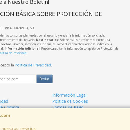
e a Nuestro Boletín!
CIÓN BÁSICA SOBRE PROTECCIÓN DE
LECTRICAS MANRESA, S.A.
der las consultas planteadas por el usuario y enviarle la información solicitada;
onsentimiento del usuario;
Destinatarios
: Solo se realizan cesiones si existe una
rechos
: Acceder, rectificar y suprimir, así como otros derechos, como se indica en la
nal;
Información Adicional
: Puede consultar la información completa de Protección de
olítica de Privacidad
.
acepto la
Política de Privacidad
.
Enviar
Información Legal
cidad
Política de Cookies
de Compra
Formas de Pago
a.com
 nuestros servicios.