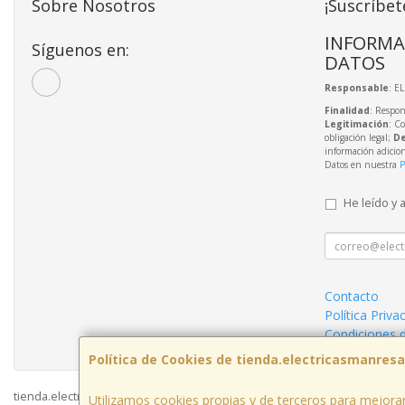
Sobre Nosotros
¡Suscríbet
INFORMA
Síguenos en:
DATOS
Responsable
: E
Finalidad
: Respon
Legitimación
: C
obligación legal;
De
información adicio
Datos en nuestra
P
He leído y 
Contacto
Política Priva
Condiciones 
Política de Cookies de tienda.electricasmanres
tienda.electricasmanresa.com © 2026
Utilizamos cookies propias y de terceros para mejorar