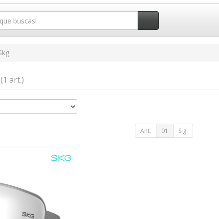
Skg
g
(1 art.)
Ant.
01
Sig.